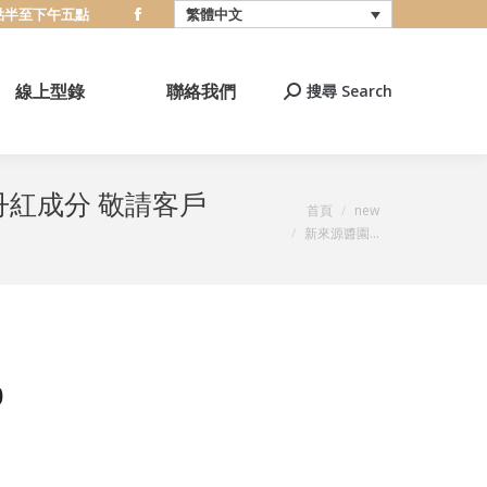
八點半至下午五點
繁體中文
Facebook
page
opens
線上型錄
聯絡我們
搜尋 Search
搜
in
索
new
window
丹紅成分 敬請客戶
您在這裡：
首頁
new
新來源醬園...
月
0