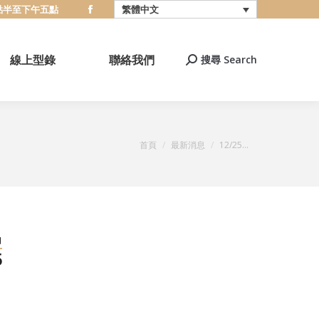
八點半至下午五點
繁體中文
Facebook
page
opens
線上型錄
聯絡我們
搜尋 Search
搜
in
索
new
window
您在這裡：
首頁
最新消息
12/25...
月
5